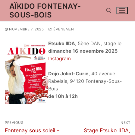
Aller
AÏKIDO FONTENAY-
au
SOUS-BOIS
contenu
NOVEMBRE 7, 2025
ÉVÈNEMENT
Rechercher :
Etsuko IIDA
, 5ène DAN, stage le
Rechercher
dimanche 16 novembre 2025
:
Instagram
Accueil
Dojo Joliot-Curie
, 40 avenue
Rabelais, 94120 Fontenay-Sous-
Actualités
Bois
de 10h à 12h
Guide technique
Inscriptions
Navigation
PREVIOUS
NEXT
Contact
de
Previous
Next
Fontenay sous soleil –
Stage Etsuko IIDA,