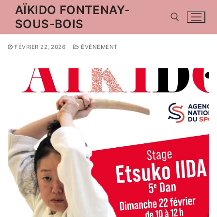
Aller
AÏKIDO FONTENAY-
au
SOUS-BOIS
contenu
FÉVRIER 22, 2026
ÉVÈNEMENT
Rechercher :
Rechercher
:
Accueil
Actualités
Guide technique
Inscriptions
Contact